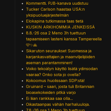
Kommentti. PJB-kanava uudistuu
Tucker Carlson haastaa USA:n
yksipuoluejärjestelmän
Elokapina tutkimassa taas tietä
KUSKIN ARKIHOMMIA JENKEISSÄ
8.8.-26 osa 2 Meno 3h tuettuun
tapaamiseen lasteni kanssa Tampereella
🩷✨🙏
Sikaruton seuraukset Suomessa ja
karjankasvattajien ja maanviljelijöiden
aseman parantamminen!
Voiko tekoälyn käyttö lisätä ydinsodan
vaaraa? Onko sota jo ovella?
Kokoomus huolissaan SDP:stä!
Gruinard – saari, josta tuli Britannian
bioasekokeiden pitkä varjo
Ei liian rankkaa saa olla...
Oikastaanpas vähän harhaluuloja.
7.8.-26 osa 1 Meno 3h tuettuun