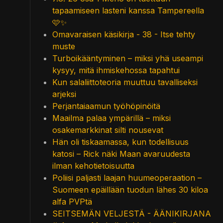
tapaamiseen lasteni kanssa Tampereella
🩷✨
Omavaraisen käsikirja - 38 - Itse tehty
muste
Turboikääntyminen – miksi yhä useampi
kysyy, mitä ihmiskehossa tapahtui
Kun salaliittoteoria muuttuu tavalliseksi
arjeksi
Perjantaiaamun työhöpinöitä
Maailma palaa ympärillä – miksi
osakemarkkinat silti nousevat
Hän oli tiskaamassa, kun todellisuus
katosi – Rick näki Maan avaruudesta
ilman kehotietoisuutta
Poliisi paljasti laajan huumeoperaation –
Suomeen epäillään tuodun lähes 30 kiloa
alfa PVPtä
SEITSEMÄN VELJESTÄ - ÄÄNIKIRJANA