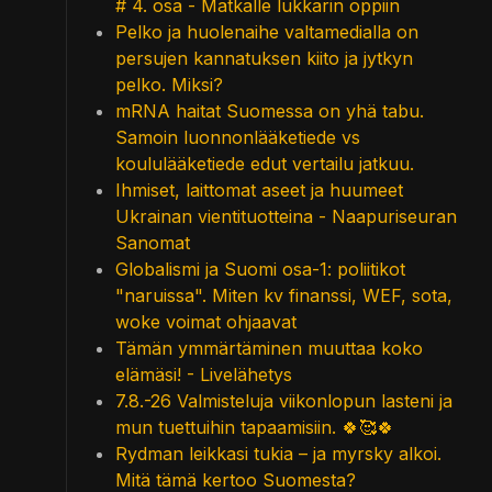
# 4. osa - Matkalle lukkarin oppiin
Pelko ja huolenaihe valtamedialla on
persujen kannatuksen kiito ja jytkyn
pelko. Miksi?
mRNA haitat Suomessa on yhä tabu.
Samoin luonnonlääketiede vs
koululääketiede edut vertailu jatkuu.
Ihmiset, laittomat aseet ja huumeet
Ukrainan vientituotteina - Naapuriseuran
Sanomat
Globalismi ja Suomi osa-1: poliitikot
"naruissa". Miten kv finanssi, WEF, sota,
woke voimat ohjaavat
Tämän ymmärtäminen muuttaa koko
elämäsi! - Livelähetys
7.8.-26 Valmisteluja viikonlopun lasteni ja
mun tuettuihin tapaamisiin. 🍀🥰🍀
Rydman leikkasi tukia – ja myrsky alkoi.
Mitä tämä kertoo Suomesta?