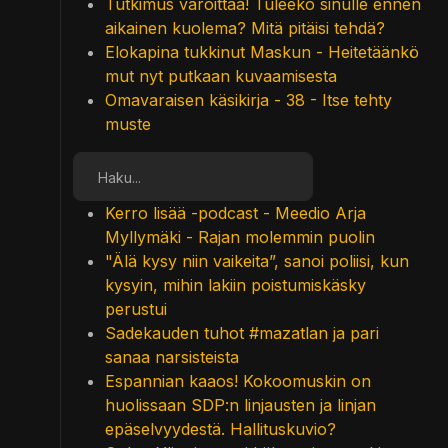
Tutkimus varoittaa! Tuleeko sinulle ennen
aikainen kuolema? Mitä pitäisi tehdä?
Elokapina tukkinut Maskun - Heitetäänkö
mut nyt putkaan kuvaamisesta
Omavaraisen käsikirja - 38 - Itse tehty
muste
Etsi
Kerro lisää -podcast - Meedio Arja
Myllymäki - Rajan molemmin puolin
"Älä kysy niin vaikeita”, sanoi poliisi, kun
kysyin, mihin lakiin poistumiskäsky
perustui
Sadekauden tuhot #mazatlan ja pari
sanaa narsisteista
Espannian kaaos! Kokoomuskin on
huolissaan SDP:n linjausten ja linjan
epäselvyydestä. Hallituskuvio?