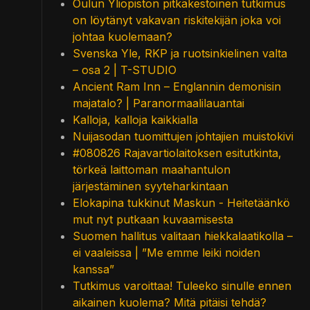
Oulun Yliopiston pitkäkestoinen tutkimus
on löytänyt vakavan riskitekijän joka voi
johtaa kuolemaan?
Svenska Yle, RKP ja ruotsinkielinen valta
– osa 2 | T-STUDIO
Ancient Ram Inn – Englannin demonisin
majatalo? | Paranormaalilauantai
Kalloja, kalloja kaikkialla
Nuijasodan tuomittujen johtajien muistokivi
#080826 Rajavartiolaitoksen esitutkinta,
törkeä laittoman maahantulon
järjestäminen syyteharkintaan
Elokapina tukkinut Maskun - Heitetäänkö
mut nyt putkaan kuvaamisesta
Suomen hallitus valitaan hiekkalaatikolla –
ei vaaleissa | ”Me emme leiki noiden
kanssa”
Tutkimus varoittaa! Tuleeko sinulle ennen
aikainen kuolema? Mitä pitäisi tehdä?