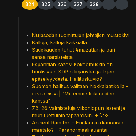
324
325
326
327
328
Nuijasodan tuomittujen johtajien muistokivi
Kalloja, kalloja kaikkialla
Sadekauden tuhot #mazatlan ja pari
sanaa narsisteista
Espannian kaaos! Kokoomuskin on
huolissaan SDP:n linjausten ja linjan
epäselvyydestä. Hallituskuvio?
Suomen hallitus valitaan hiekkalaatikolla –
ei vaaleissa | ”Me emme leiki noiden
kanssa”
7.8.-26 Valmisteluja viikonlopun lasteni ja
mun tuettuihin tapaamisiin. 🍀🥰🍀
Ancient Ram Inn – Englannin demonisin
majatalo? | Paranormaalilauantai