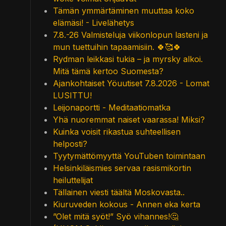
Tämän ymmärtäminen muuttaa koko
elämäsi! - Livelähetys
7.8.-26 Valmisteluja viikonlopun lasteni ja
mun tuettuihin tapaamisiin. 🍀🥰🍀
Rydman leikkasi tukia – ja myrsky alkoi.
Mitä tämä kertoo Suomesta?
Ajankohtaiset Yöuutiset 7.8.2026 - Lomat
LUSITTU!
Leijonaportti - Meditaatiomatka
Yhä nuoremmat naiset vaarassa! Miksi?
Kuinka voisit rikastua suhteellisen
helposti?
Tyytymättömyyttä YouTuben toimintaan
Helsinkiläismies servaa rasismikortin
heiluttelijat
Tällainen viesti täältä Moskovasta..
Kiuruveden kokous - Annen eka kerta
”Olet mitä syöt!” Syö vihannes!🤔