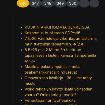
346
347
348
349
350
KUSKIN ARKIHOMMIA JENKEISSÄ
Kokoomus huolissaan SDP:stä!
7.8.-26 Valmisteluja viikonlopun lasteni ja
mun tuettuihin tapaamisiin. 🍀🥰🍀
8.8.-26 osa 2 Meno 3h tuettuun
tapaamiseen lasteni kanssa Tampereella
🩷✨🙏
Maailma palaa ympärillä – miksi
osakemarkkinat silti nousevat
Omavaraisen käsikirja - 38 - Itse tehty
muste
Voiko tekoälyn käyttö lisätä ydinsodan
vaaraa? Onko sota jo ovella?
Perjantaiaamun työhöpinöitä