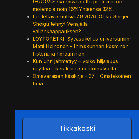
(HUOM.Sekä rasvaa että proteiinia on
molempia noin 16%Yhteensä 32%)
Luotettavia uutisia 7.8.2026. Onko Sergei
Shoigu tehnyt Venäjällä
vallankaappauksen?
LÖYTÖRETKI: Syväsukellus universumiin!
Matti Heinonen - Ihmiskunnan kosminen
historia ja herääminen
Kun uhri jähmettyy – voiko hiljaisuus
näyttää oikeudessa suostumukselta
Omavaraisen käsikirja - 37 - Omatekoinen
liima
Tikkakoski