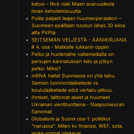
katosi – Rick näki Maan avaruudesta
ilman kehotietoisuutta
Poliisi paljasti laajan huumeoperaation –
Suomeen epäillään tuodun lähes 30 kiloa
alfa PVPtä
SEITSEMÄN VELJESTÄ - ÄÄNIKIRJANA
# 4. osa - Matkalle lukkarin oppiin
Pelko ja huolenaihe valtamedialla on
persujen kannatuksen kiito ja jytkyn
pelko. Miksi?
mRNA haitat Suomessa on yhä tabu.
Samoin luonnonlääketiede vs
koululääketiede edut vertailu jatkuu.
Ihmiset, laittomat aseet ja huumeet
Ukrainan vientituotteina - Naapuriseuran
Sanomat
Globalismi ja Suomi osa-1: poliitikot
"naruissa". Miten kv finanssi, WEF, sota,
woke voimat ohjaavat