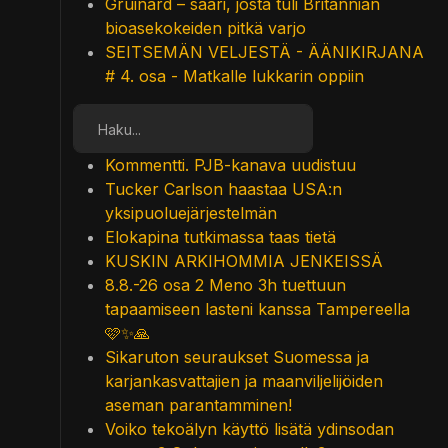
Gruinard – saari, josta tuli Britannian
bioasekokeiden pitkä varjo
SEITSEMÄN VELJESTÄ - ÄÄNIKIRJANA
# 4. osa - Matkalle lukkarin oppiin
Etsi
Kommentti. PJB-kanava uudistuu
Tucker Carlson haastaa USA:n
yksipuoluejärjestelmän
Elokapina tutkimassa taas tietä
KUSKIN ARKIHOMMIA JENKEISSÄ
8.8.-26 osa 2 Meno 3h tuettuun
tapaamiseen lasteni kanssa Tampereella
🩷✨🙏
Sikaruton seuraukset Suomessa ja
karjankasvattajien ja maanviljelijöiden
aseman parantamminen!
Voiko tekoälyn käyttö lisätä ydinsodan