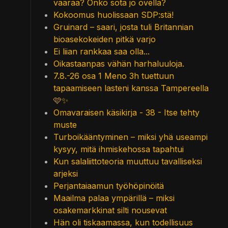
vaaraa? Onko sota jo ovella?
Kokoomus huolissaan SDP:stä!
Gruinard – saari, josta tuli Britannian
bioasekokeiden pitkä varjo
Ei liian rankkaa saa olla...
Oikastaanpas vähän harhaluuloja.
7.8.-26 osa 1 Meno 3h tuettuun
tapaamiseen lasteni kanssa Tampereella
🩷✨
Omavaraisen käsikirja - 38 - Itse tehty
muste
Turboikääntyminen – miksi yhä useampi
kysyy, mitä ihmiskehossa tapahtui
Kun salaliittoteoria muuttuu tavalliseksi
arjeksi
Perjantaiaamun työhöpinöitä
Maailma palaa ympärillä – miksi
osakemarkkinat silti nousevat
Hän oli tiskaamassa, kun todellisuus