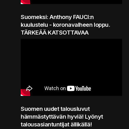
Suomeksi: Anthony FAUCI:n
kuulustelu - koronavalheen loppu.
TÄRKEÄÄ KATSOTTAVAA
Suomen uudet talousluvut
hämmästyttävän hyviä! Lyönyt
talousasiantuntijat ällikällä!