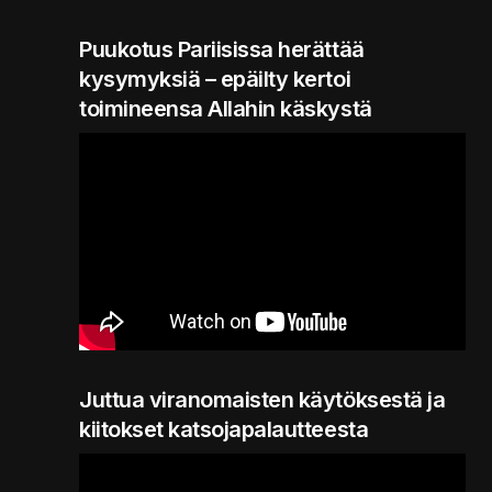
Puukotus Pariisissa herättää
kysymyksiä – epäilty kertoi
toimineensa Allahin käskystä
Juttua viranomaisten käytöksestä ja
kiitokset katsojapalautteesta