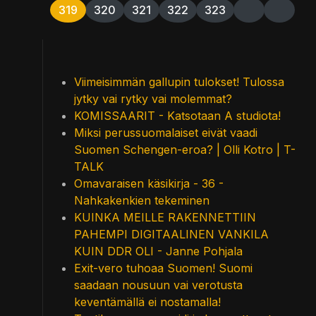
319
320
321
322
323
Viimeisimmän gallupin tulokset! Tulossa
jytky vai rytky vai molemmat?
KOMISSAARIT - Katsotaan A studiota!
Miksi perussuomalaiset eivät vaadi
Suomen Schengen-eroa? | Olli Kotro | T-
TALK
Omavaraisen käsikirja - 36 -
Nahkakenkien tekeminen
KUINKA MEILLE RAKENNETTIIN
PAHEMPI DIGITAALINEN VANKILA
KUIN DDR OLI - Janne Pohjala
Exit-vero tuhoaa Suomen! Suomi
saadaan nousuun vai verotusta
keventämällä ei nostamalla!