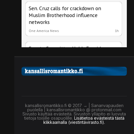
kansallisromantikko.fi © 2017 → | Sananvapauden
puolella | kansallisromantikko @ protonmail.com
Sivusto käyttää evästeitä. Sivuston ylläpito ei luovuta
tietoja toisille osapuolille.
Lisätietoa evästeistä tästä
klikkaamalla (viestintävirasto.fi).