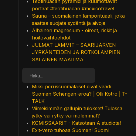
Teotihuacan pyramidi ja kuumottavat
portaat #teotihuacan #mexicotravel
Sauna – suomalainen lämpörituaali, joka
saattaa suojata sydäntä ja aivoja
Alhainen magnesium - oireet, riskit ja
hoitovaihtoehdot
JULMAT LAMMIT – SAARIJÄRVEN
JYRKÄNTEIDEN JA ROTKOLAMPIEN
SALAINEN MAAILMA
Etsi
Miksi perussuomalaiset eivät vaadi
Suomen Schengen-eroa? | Olli Kotro | T-
TALK
Viimeisimmän gallupin tulokset! Tulossa
jytky vai rytky vai molemmat?
KOMISSAARIT - Katsotaan A studiota!
Exit-vero tuhoaa Suomen! Suomi