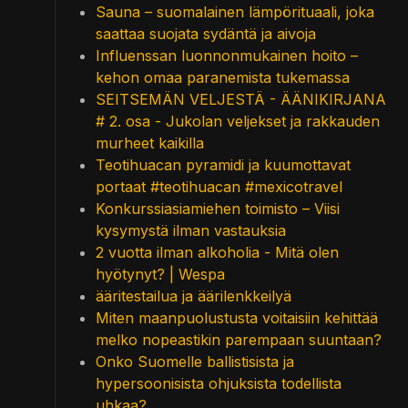
Sauna – suomalainen lämpörituaali, joka
saattaa suojata sydäntä ja aivoja
Influenssan luonnonmukainen hoito –
kehon omaa paranemista tukemassa
SEITSEMÄN VELJESTÄ - ÄÄNIKIRJANA
# 2. osa - Jukolan veljekset ja rakkauden
murheet kaikilla
Teotihuacan pyramidi ja kuumottavat
portaat #teotihuacan #mexicotravel
Konkurssiasiamiehen toimisto – Viisi
kysymystä ilman vastauksia
2 vuotta ilman alkoholia - Mitä olen
hyötynyt? | Wespa
ääritestailua ja äärilenkkeilyä
Miten maanpuolustusta voitaisiin kehittää
melko nopeastikin parempaan suuntaan?
Onko Suomelle ballistisista ja
hypersoonisista ohjuksista todellista
uhkaa?