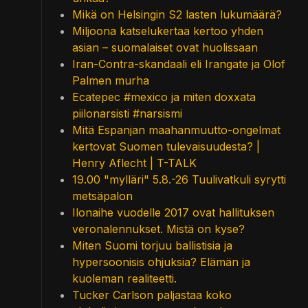
Mikä on Helsingin S2 lasten lukumäärä?
Miljoona katselukertaa kertoo yhden
asian – suomalaiset ovat huolissaan
Iran-Contra-skandaali eli Irangate ja Olof
Palmen murha
Ecatepec #mexico ja miten doxxata
piilonarsisti #narsismi
Mitä Espanjan maahanmuutto-ongelmat
kertovat Suomen tulevaisuudesta? |
Henry Aflecht | T-TALK
19.00 "mylläri" 5.8.-26 Tuulivatkuli syrytti
metsäpalon
Ilonaihe vuodelle 2017 ovat hallituksen
veronalennukset. Mistä on kyse?
Miten Suomi torjuu ballistisia ja
hypersoonisis ohjuksia? Elämän ja
kuoleman realiteetti.
Tucker Carlson paljastaa koko