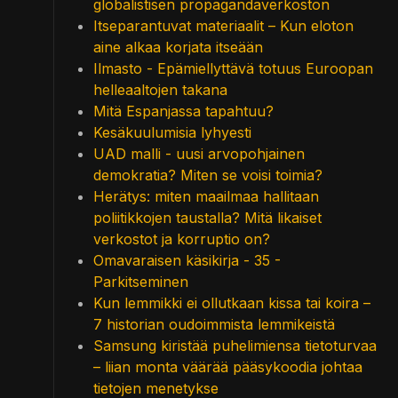
globalistisen propagandaverkoston
Itseparantuvat materiaalit – Kun eloton
aine alkaa korjata itseään
Ilmasto - Epämiellyttävä totuus Euroopan
helleaaltojen takana
Mitä Espanjassa tapahtuu?
Kesäkuulumisia lyhyesti
UAD malli - uusi arvopohjainen
demokratia? Miten se voisi toimia?
Herätys: miten maailmaa hallitaan
poliitikkojen taustalla? Mitä likaiset
verkostot ja korruptio on?
Omavaraisen käsikirja - 35 -
Parkitseminen
Kun lemmikki ei ollutkaan kissa tai koira –
7 historian oudoimmista lemmikeistä
Samsung kiristää puhelimiensa tietoturvaa
– liian monta väärää pääsykoodia johtaa
tietojen menetykse