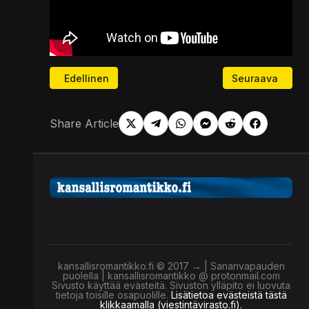
Edellinen artikkeli: Mihin suomalaisten eläkerahat 
Seuraava artikke
Edellinen
Seuraava
Share Article
kansallisromantikko.fi © 2017 → | Sananvapauden
puolella | kansallisromantikko @ protonmail.com
Sivusto käyttää evästeitä. Sivuston ylläpito ei luovuta
tietoja toisille osapuolille.
Lisätietoa evästeistä tästä
klikkaamalla (viestintävirasto.fi).