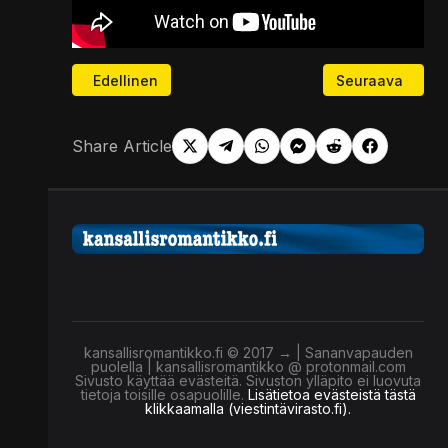
Edellinen artikkeli: Jaa tämä video! Mitä Trumpin Kii
Seuraava artikk
Edellinen
Seuraava
Share Article
kansallisromantikko.fi © 2017 → | Sananvapauden
puolella | kansallisromantikko @ protonmail.com
Sivusto käyttää evästeitä. Sivuston ylläpito ei luovuta
tietoja toisille osapuolille.
Lisätietoa evästeistä tästä
klikkaamalla (viestintävirasto.fi).