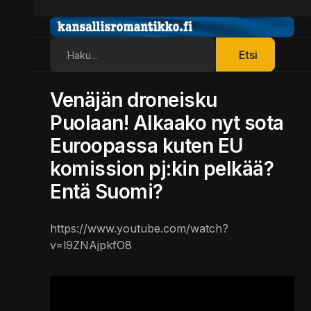
Etsi
Etsi
Venäjän droneisku
Puolaan! Alkaako nyt sota
Euroopassa kuten EU
komission pj:kin pelkää?
Entä Suomi?
https://www.youtube.com/watch?
v=l9ZNAjpkfO8