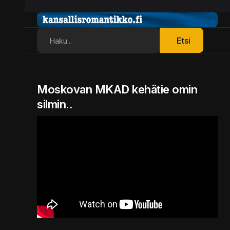
Etsi
Etsi
Moskovan MKAD kehätie omin
silmin..